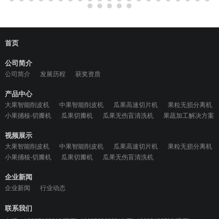
首页
公司简介
公司简介
发展历程
获奖资质
产品中心
大果智能削皮机
中果智能削皮机
瓜果高速切片机
果粒无损分离机
小果捅核-切瓣机
瓜果切瓣机
瓜果无伤盲清洗机
果蔬加工解决方案
视频展示
大果智能削皮机
中果智能削皮机
瓜果高速切片机
果粒无损分离机
小果捅核-切瓣机
瓜果切瓣机
瓜果无伤盲清洗机
企业新闻
企业新闻
行业动态
联系我们