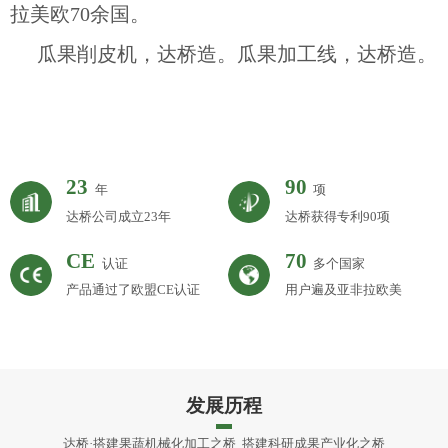
拉美欧70余国。
瓜果削皮机，达桥造。瓜果加工线，达桥造。
23
90
年
项
达桥公司成立23年
达桥获得专利90项
CE
70
认证
多个国家
产品通过了欧盟CE认证
用户遍及亚非拉欧美
发展历程
达桥·搭建果蔬机械化加工之桥 搭建科研成果产业化之桥